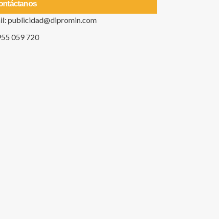
ontáctanos
il: publicidad@dipromin.com
955 059 720