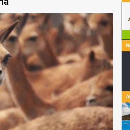
uña
Nu
A