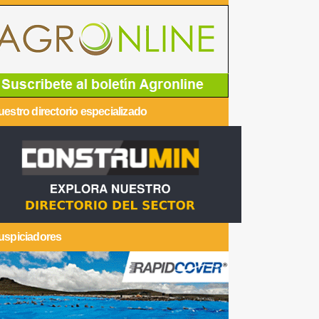
estro directorio especializado
uspiciadores