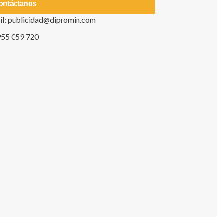
ontáctanos
il: publicidad@dipromin.com
955 059 720