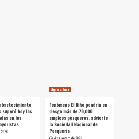
Agricultura
 abastecimiento
Fenómeno El Niño pondría en
s superó hoy las
riesgo más de 78,000
adas en los
empleos pesqueros, advierte
ayoristas
la Sociedad Nacional de
Pesquería
e 2026
4 de agosto de 2026