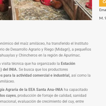
C
Ema
M. 
ómico del maíz amiláceo, ha transferido el Instituto
erio de Desarrollo Agrario y Riego (Midagri), a pequeños
ahuaylas y Chincheros en la región de Apurímac.
a visita técnica que ha organizado la
Estación
 del INIA.
Se busca que los productores
 para la actividad comercial e industrial,
así como la
amiláceo.
gía Agraria de la EEA Santa Ana-INIA
ha capacitado
los cuyes
, producción de forraje de calidad, sanidad
rnacional, evaluación de crecimiento del cuy, entre