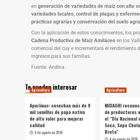
en
generación de variedades de maíz con alto va
variedades locales, control de plagas y enferme
prácticas agrarias y conservación del suelo agra
Con la aplicación de estos conocimientos, los pro
Cadena Productiva de Maíz Amiláceo
en los Vall
comercial del cuy e incrementará el rendimiento d
ingresos para sus familias.
Fuente: Andina .
Te pueden interesar
Agricultura
Agricultura
Apurímac: cosechan más de 9
MIDAGRI reconoc
mil semillas de papa nativa
de productores a
de alto valor para mejorar
el “Día Nacional 
calidad
Seca, Sopa Chola
Bruta”
4 de agosto de 2026
4 de agosto de 2026