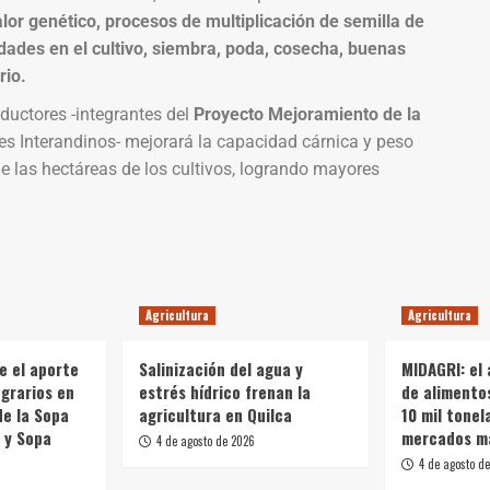
lor genético, procesos de multiplicación de semilla de
dades en el cultivo, siembra, poda, cosecha, buenas
rio.
ductores -integrantes del
Proyecto Mejoramiento de la
es Interandinos- mejorará la capacidad cárnica y peso
e las hectáreas de los cultivos, logrando mayores
Agricultura
Agricultura
e el aporte
Salinización del agua y
MIDAGRI: el
grarios en
estrés hídrico frenan la
de alimento
de la Sopa
agricultura en Quilca
10 mil tonel
 y Sopa
mercados m
4 de agosto de 2026
4 de agosto d