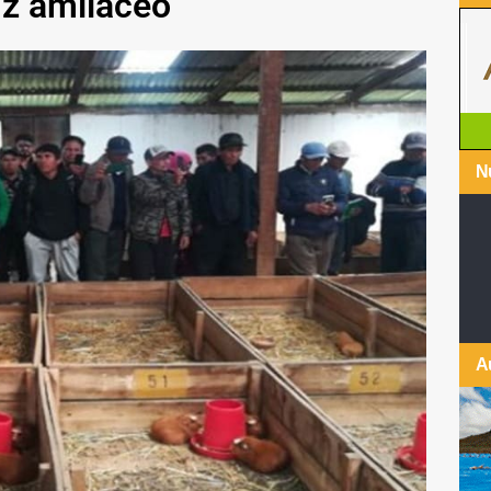
íz amiláceo
Nu
A