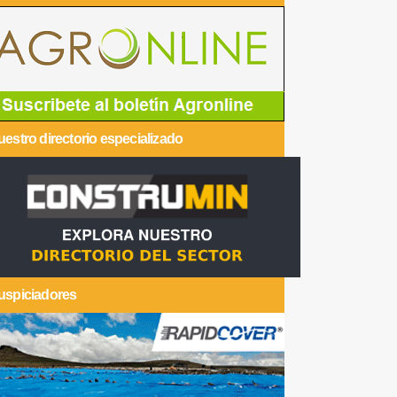
estro directorio especializado
uspiciadores