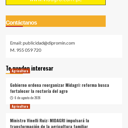
Contáctanos
Email: publicidad@dipromin.com
M. 955 059 720
Te pueden interesar
Agricultura
Gobierno ordena reorganizar Midagri: reforma busca
fortalecer la rectoría del agro
6 de agosto de 2026
Agricultura
Ministro Vinelli Ruiz: MIDAGRI impulsará la
transformación de la agricultura familiar