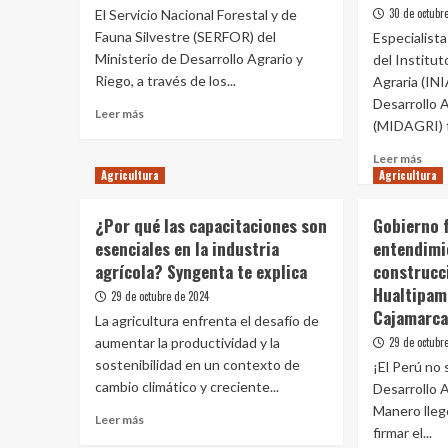
agro
30 de octubr
El Servicio Nacional Forestal y de
Fauna Silvestre (SERFOR) del
Especialista
Ministerio de Desarrollo Agrario y
del Institu
Riego, a través de los...
Agraria (INI
Desarrollo 
Leer
Leer más
(MIDAGRI) f
más
sobre
Leer
Leer más
MIDAGRI
Agricultura
Agricultura
más
despliega
sobr
equipo
MID
¿Por qué las capacitaciones son
Gobierno 
de
fort
esenciales en la industria
especialistas
entendimi
tran
para
agrícola? Syngenta te explica
construcc
de
recuperar
tecn
Hualtipamp
29 de octubre de 2024
a
de
Cajamarc
La agricultura enfrenta el desafío de
puma
agri
andino
aumentar la productividad y la
29 de octubr
de
que
sostenibilidad en un contexto de
prec
¡El Perú no 
deambula
para
cambio climático y creciente...
Desarrollo 
en
mejo
Manero lleg
Chincha
Leer
Leer más
la
firmar el...
Alta
más
cali