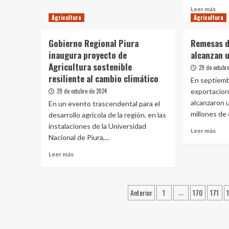
sobre
de
Leer
Leer más
¿Por
la
Agricultura
Agricultura
más
qué
prod
sobr
las
agrí
Gob
Gobierno Regional Piura
Remesas d
capacitaciones
firm
son
inaugura proyecto de
alcanzan 
mem
esenciales
Agricultura sostenible
de
29 de octubr
en
ente
resiliente al cambio climático
En septiemb
la
que
29 de octubre de 2024
industria
exportacion
perm
agrícola?
alcanzaron u
En un evento trascendental para el
la
Syngenta
millones de 
desarrollo agrícola de la región, en las
cons
te
de
instalaciones de la Universidad
Leer
explica
Leer más
las
Nacional de Piura,...
más
pres
sobr
Leer
Hual
Leer más
Rem
más
y
de
sobre
El
pimi
Gobierno
Azuf
Paginación
mor
Anterior
1
170
171
Regional
…
en
alca
Piura
Caja
de
un
inaugura
nue
entradas
proyecto
réco