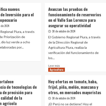
ifica nuevos
Avanzan las pruebas de
de Inversión para el
funcionamiento de reservorios
ropecuario
en el Valle San Lorenzo para
asegurar su operatividad
e de 2024
30 de octubre de 2024
Regional Piura, a través
de Priorización de
El Gobierno Regional Piura, a través
 dio luz verde a ocho
de la Dirección Regional de
elaboradas por...
Agricultura Piura, realiza la
verificación del funcionamiento de
los...
e
Leer
Leer más
E
Agricultura
más
fica
sobre
vos
Avanzan
ortalece
Hoy ofertas en tomate, haba,
ectos
las
cia de tecnologías de
frijol, piña, melón, manzana y
pruebas
rsión
a de precisión para
otros, en mercados mayoristas
de
funcionamiento
 calidad de la
30 de octubre de 2024
de
n agrícola
or
¡El Perú no se detiene! Hoy el
reservorios