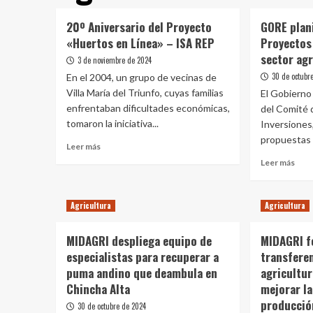
20º Aniversario del Proyecto
GORE plan
«Huertos en Línea» – ISA REP
Proyectos 
sector ag
3 de noviembre de 2024
30 de octubr
En el 2004, un grupo de vecinas de
Villa María del Triunfo, cuyas familias
El Gobierno 
enfrentaban dificultades económicas,
del Comité 
tomaron la iniciativa...
Inversiones,
propuestas 
Leer
Leer más
más
Leer
Leer más
sobre
más
20º
sobr
Aniversario
GOR
Agricultura
Agricultura
del
plani
Proyecto
nue
MIDAGRI despliega equipo de
«Huertos
MIDAGRI f
Proy
en
especialistas para recuperar a
transferen
de
Línea»
Inve
puma andino que deambula en
agricultur
–
para
Chincha Alta
mejorar la
ISA
el
producció
REP
30 de octubre de 2024
sect