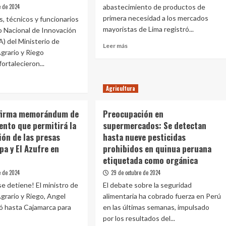
pecuario
e de 2024
abastecimiento de productos de
en
primera necesidad a los mercados
el
s, técnicos y funcionarios
Valle
mayoristas de Lima registró...
to Nacional de Innovación
San
A) del Ministerio de
Leer
Leer más
Lorenzo
Agrario y Riego
más
para
ortalecieron...
sobre
asegurar
Hoy
su
ofertas
operatividad
Agricultura
en
e
tomate,
AGRI
firma memorándum de
Preocupación en
haba,
alece
frijol,
ento que permitirá la
supermercados: Se detectan
sferencia
piña,
ión de las presas
hasta nueve pesticidas
melón,
ologías
a y El Azufre en
prohibidos en quinua peruana
manzana
a
etiquetada como orgánica
y
cultura
otros,
e de 2024
29 de octubre de 2024
en
isión
se detiene! El ministro de
El debate sobre la seguridad
mercados
Agrario y Riego, Angel
alimentaria ha cobrado fuerza en Perú
mayoristas
rar
ó hasta Cajamarca para
en las últimas semanas, impulsado
por los resultados del...
dad