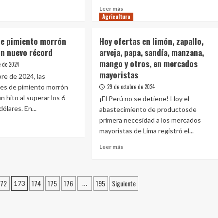
Leer
Leer más
Agricultura
más
ucción
e
sobre
cola
ierno
Preocupación
e pimiento morrón
Hoy ofertas en limón, zapallo,
a
en
un nuevo récord
arveja, papa, sandía, manzana,
orándum
supermercados:
mango y otros, en mercados
Se
e de 2024
ndimiento
detectan
mayoristas
re de 2024, las
hasta
es de pimiento morrón
29 de octubre de 2024
itirá
nueve
n hito al superar los 6
¡El Perú no se detiene! Hoy el
pesticidas
dólares. En...
trucción
abastecimiento de productosde
prohibidos
en
primera necesidad a los mercados
quinua
mayoristas de Lima registró el...
as
peruana
e
Leer
tipampa
etiquetada
Leer más
esas
más
como
sobre
orgánica
ento
Hoy
re
rón
172
174
175
176
195
Siguiente
ofertas
173
…
nzan
en
marca
limón,
vo
zapallo,
rd