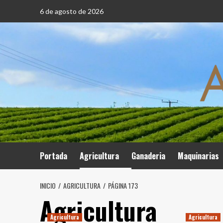
Saltar
6 de agosto de 2026
al
contenido
Portada
Agricultura
Ganaderia
Maquinarias
INICIO
AGRICULTURA
PÁGINA 173
Agricultura
Agricultura
Agricultura