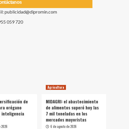
ontáctanos
il: publicidad@dipromin.com
955 059 720
Agricultura
ersificación de
MIDAGRI: el abastecimiento
ara orégano
de alimentos superó hoy las
 inteligencia
7 mil toneladas en los
mercados mayoristas
e 2026
6 de agosto de 2026