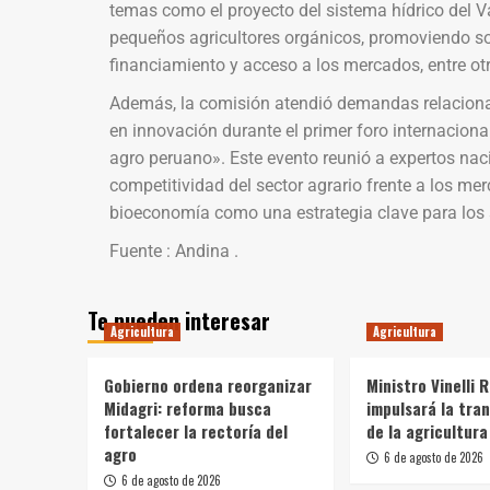
temas como el proyecto del sistema hídrico del 
pequeños agricultores orgánicos, promoviendo sol
financiamiento y acceso a los mercados, entre ot
Además, la comisión atendió demandas relacionad
en innovación durante el primer foro internaciona
agro peruano». Este evento reunió a expertos naci
competitividad del sector agrario frente a los me
bioeconomía como una estrategia clave para los s
Fuente : Andina .
Te pueden interesar
Agricultura
Agricultura
Gobierno ordena reorganizar
Ministro Vinelli 
Midagri: reforma busca
impulsará la tra
fortalecer la rectoría del
de la agricultura
agro
6 de agosto de 2026
6 de agosto de 2026