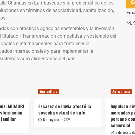
C
Valle Chancay en Lambayeque y la problemática de los
uciones en términos de asociatividad, capitalización,
Ema
ros.
M. 
as con prácticas agrícolas sostenibles y la inversión
l titulado «Transformación competitiva y sostenible del
onales e internacionales para fortalecer la
rcados internacionales y para implementar la
istemas agro alimentarios del país.
Agricultura
Agricultura
Ruiz: MIDAGRI
Escasez de lluvia afectó la
Impulsan div
nsformación
cosecha actual de café
mercados p
 familiar
peruano con
6 de agosto de 2026
comercial
6 de agosto d