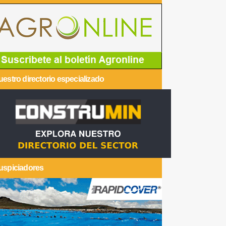
estro directorio especializado
uspiciadores