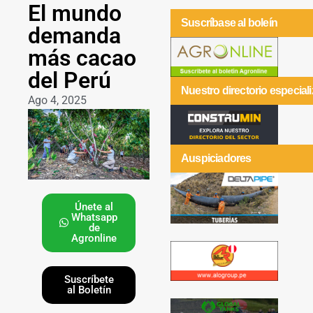
El mundo
Suscríbase al boleín
demanda
más cacao
del Perú
Nuestro directorio especial
Ago 4, 2025
Auspiciadores
Únete al
Whatsapp
de
Agronline
Suscríbete
al Boletín