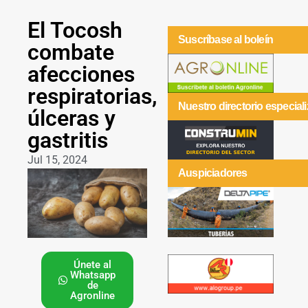
El Tocosh
Suscríbase al boleín
combate
afecciones
respiratorias,
Nuestro directorio especial
úlceras y
gastritis
Jul 15, 2024
Auspiciadores
Únete al
Whatsapp
de
Agronline