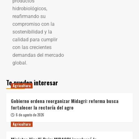
productos
hidrobiológicos,
reafirmando su
compromiso con la
sostenibilidad y la
calidad para cumplir
con las crecientes
demandas del mercado
global.
Te pueden interesar
Agricultura
Gobierno ordena reorganizar Midagri: reforma busca
fortalecer la rectoría del agro
6 de agosto de 2026
Agricultura