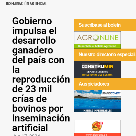
INSEMINACIÓN ARTIFICIAL
Gobierno
Suscríbase al boleín
impulsa el
desarrollo
ganadero
Nuestro directorio especial
del país con
la
reproducción
Auspiciadores
de 23 mil
crías de
bovinos por
inseminación
artificial