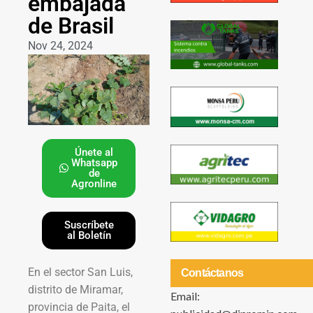
embajada
de Brasil
Nov 24, 2024
Únete al
Whatsapp
de
Agronline
Suscríbete
al Boletín
En el sector San Luis,
Contáctanos
distrito de Miramar,
Email:
provincia de Paita, el