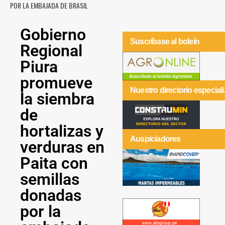
POR LA EMBAJADA DE BRASIL
Gobierno
Suscríbase al boleín
Regional
Piura
promueve
Nuestro directorio especial
la siembra
de
hortalizas y
Auspiciadores
verduras en
Paita con
semillas
donadas
por la