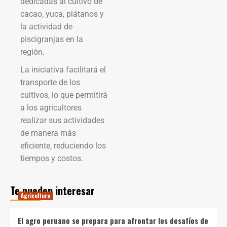
dedicadas al cultivo de
cacao, yuca, plátanos y
la actividad de
piscigranjas en la
región.
La iniciativa facilitará el
transporte de los
cultivos, lo que permitirá
a los agricultores
realizar sus actividades
de manera más
eficiente, reduciendo los
tiempos y costos.
Te pueden interesar
Agricultura
El agro peruano se prepara para afrontar los desafíos de