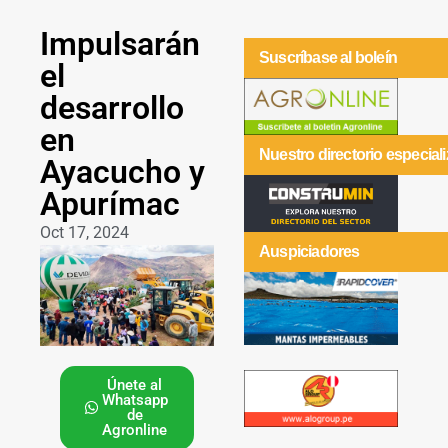
Impulsarán
Suscríbase al boleín
el
desarrollo
en
Nuestro directorio especial
Ayacucho y
Apurímac
Oct 17, 2024
Auspiciadores
Únete al
Whatsapp
de
Agronline