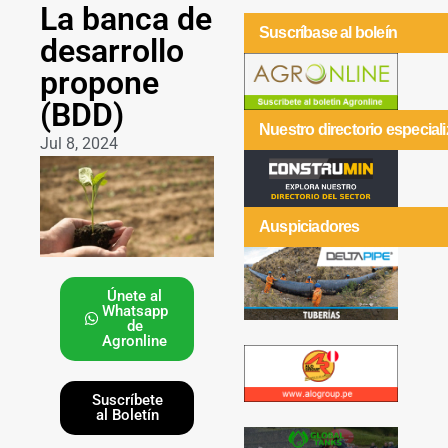
La banca de
Suscríbase al boleín
desarrollo
propone
(BDD)
Nuestro directorio especial
Jul 8, 2024
Auspiciadores
Únete al
Whatsapp
de
Agronline
Suscríbete
al Boletín