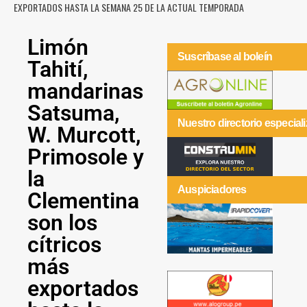
EXPORTADOS HASTA LA SEMANA 25 DE LA ACTUAL TEMPORADA
Limón
Suscríbase al boleín
Tahití,
mandarinas
Satsuma,
Nuestro directorio especial
W. Murcott,
Primosole y
la
Auspiciadores
Clementina
son los
cítricos
más
exportados