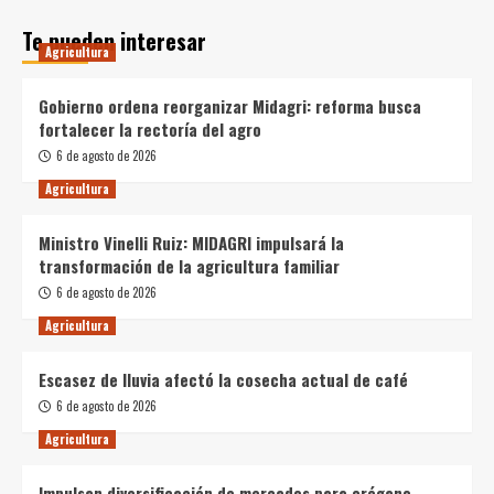
Te pueden interesar
Agricultura
Gobierno ordena reorganizar Midagri: reforma busca
fortalecer la rectoría del agro
6 de agosto de 2026
Agricultura
Ministro Vinelli Ruiz: MIDAGRI impulsará la
transformación de la agricultura familiar
6 de agosto de 2026
Agricultura
Escasez de lluvia afectó la cosecha actual de café
6 de agosto de 2026
Agricultura
Impulsan diversificación de mercados para orégano