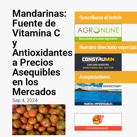
Mandarinas:
Suscríbase al boleín
Fuente de
Vitamina C
y
Nuestro directorio especial
Antioxidantes
a Precios
Asequibles
Auspiciadores
en los
Mercados
Sep 4, 2024