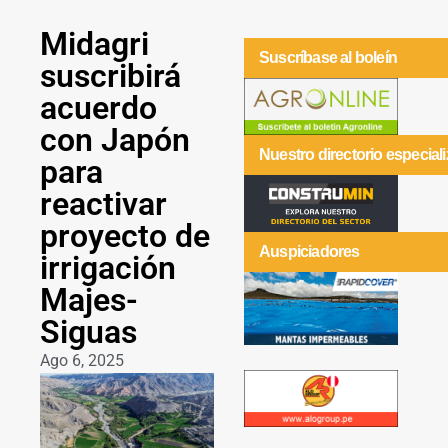
Midagri
Suscríbase al boleín
suscribirá
acuerdo
con Japón
Nuestro directorio especial
para
reactivar
proyecto de
Auspiciadores
irrigación
Majes-
Siguas
Ago 6, 2025