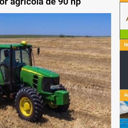
or agrícola de 90 hp
Nu
A