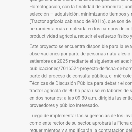
Homologación, con la finalidad de armonizar, unif
selección – adquisición, minimizando tiempos y 
(Tractor agrícola cabinado de 90 Hp), que son de 
herramienta más empleada en los campos de cultiv
productividad agrícola, reducir el esfuerzo físico 
Este proyecto se encuentra disponible para la e
observaciones por parte de personas naturales o j
setiembre de 2025 mediante el siguiente enlace: 
publicaciones/7016524-proyecto-de-ficha-de-hom
parte del proceso de consulta pública, el miércol
Técnicas de Discusión Pública para debatir el c
tractor agrícola de 90 hp para uso en labores de 
en dos horarios: a las 09:30 a.m. dirigida las enti
proveedores y público interesado.
Luego de implementar las sugerencias de los invol
como ente rector de su sector, aprobará la Ficha 
requerimientos y simplificarán la contratación del