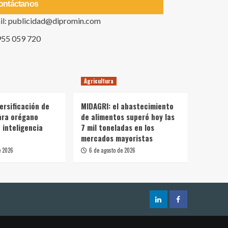
ontáctanos
il: publicidad@dipromin.com
955 059 720
Agricultura
ersificación de
MIDAGRI: el abastecimiento
ara orégano
de alimentos superó hoy las
 inteligencia
7 mil toneladas en los
mercados mayoristas
e 2026
6 de agosto de 2026