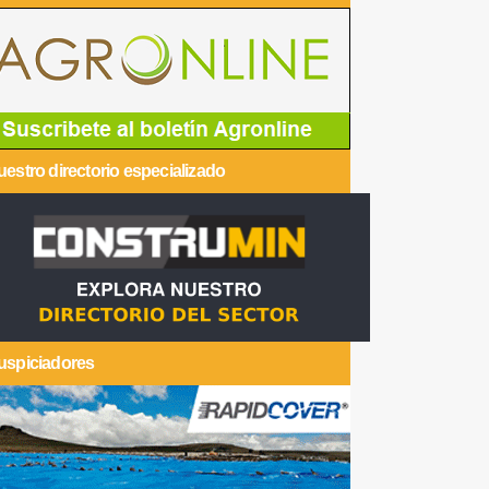
estro directorio especializado
uspiciadores