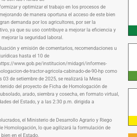
ormizar y optimizar el trabajo en los procesos de
mejorando de manera oportuna el acceso de este bien
gran demanda por los agricultores, por ser la
o, ya que su uso contribuye a mejorar la eficiencia y
y mejorar la seguridad laboral.
valuación y emisión de comentarios, recomendaciones u
urídicas hasta el 10 de
https://www.gob.pe/institucion/midagri/informes-
ologacion-de-tractor-agricola-cabinado-de-90-hp como
es 03 de setiembre de 2025, se realizará la Mesa
ontenido del proyecto de Ficha de Homologación de
subsolado, arado, siembra y cosecha, en formato virtual,
dades del Estado, y a las 2:30 p.m. dirigida a
ucrados, el Ministerio de Desarrollo Agrario y Riego
de Homologación, lo que agilizará la formulación de
 bien en el Estado.