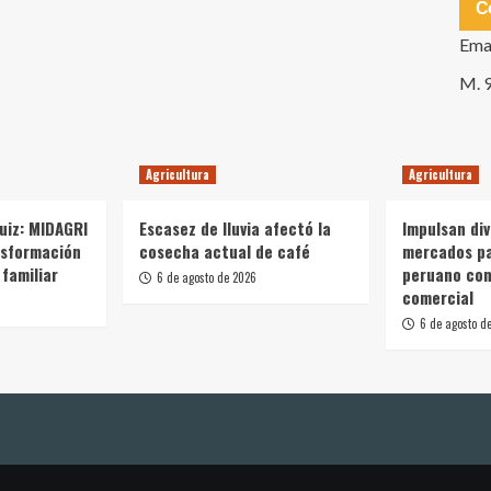
C
Ema
M. 
Agricultura
Agricultura
Ruiz: MIDAGRI
Escasez de lluvia afectó la
Impulsan div
nsformación
cosecha actual de café
mercados p
 familiar
peruano con
6 de agosto de 2026
comercial
6 de agosto d