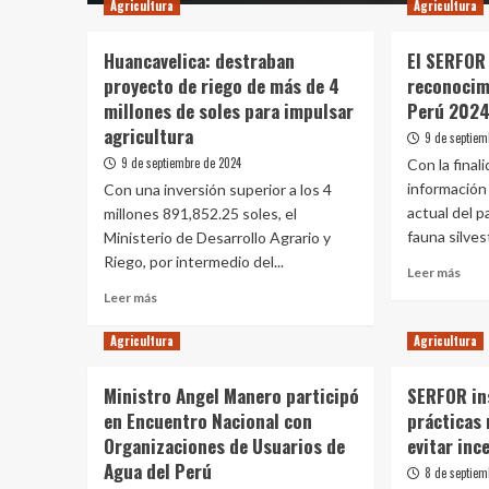
Agricultura
Agricultura
Huancavelica: destraban
El SERFOR
proyecto de riego de más de 4
reconoci
millones de soles para impulsar
Perú 202
agricultura
9 de septiem
9 de septiembre de 2024
Con la final
información 
Con una inversión superior a los 4
actual del p
millones 891,852.25 soles, el
fauna silvest
Ministerio de Desarrollo Agrario y
Riego, por intermedio del...
Leer
Leer más
más
Leer
Leer más
sobr
más
El
sobre
Agricultura
Agricultura
SER
Huancavelica:
reci
destraban
Ministro Angel Manero participó
SERFOR ins
reco
proyecto
map
en Encuentro Nacional con
prácticas
de
Per
riego
Organizaciones de Usuarios de
evitar inc
202
de
Agua del Perú
8 de septiem
más