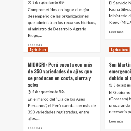
8 de septiembre de 2024
El Servicio 
de
4
Fauna Silve
Comprometidos en lograr el mejor
millones
Ministerio d
desempeño de las organizaciones
de
Riego (MIDAG
que administran los recursos hídricos,
soles
el ministro de Desarrollo Agrario
Leer
para
Leer más
Riego,...
más
impulsar
sobr
agricultura
Leer
Leer más
SER
Agricultura
más
Agricultura
inst
sobre
a
Ministro
MIDAGRI: Perú cuenta con más
San Martín
la
Angel
de 350 variedades de ajíes que
emergencia
pobl
Manero
a
se producen en costa, sierra y
debido al 
participó
prác
en
selva
6 de septiem
resp
Encuentro
6 de septiembre de 2024
El Gobierno
para
Nacional
evit
(Goresam) h
En el marco del “Día de los Ajíes
con
ince
preparando 
Peruanos”, el Perú cuenta con más de
Organizaciones
fore
de
necesario par
350 variedades registradas, entre
Usuarios
ajíes,...
Leer
Leer más
de
más
Leer
Agua
Leer más