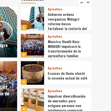
5
7 mil toneladas en los
mercados mayoristas
Agricultura
Gobierno ordena
reorganizar Midagri:
reforma busca
1
fortalecer la rectoría del
zar
agro
Agricultura
Ministro Vinelli Ruiz:
 agro
MIDAGRI impulsará la
transformación de la
2
agricultura familiar
Agricultura
i Ruiz: MIDAGRI
Escasez de lluvia afectó
Agricultura
la cosecha actual de café
ransformación de la
Escas
3
AGRI
Agricultura
ón de
iliar
actua
Impulsan diversificación
de mercados para
orégano peruano con
6 de agosto d
4
inteligencia comercial