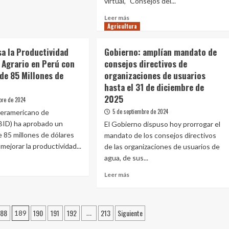
virtual, "Consejos del...
e
Leer
Leer más
ín
Agricultura
más
ara
sobre
citud
Financiera
sa la Productividad
Gobierno: amplían mandato de
Confianza
gencia
 Agrario en Perú con
consejos directivos de
lanza
de 85 Millones de
organizaciones de usuarios
programa
gratuito
hasta el 31 de diciembre de
cultura
“Consejos
2025
do
bre de 2024
del
5 de septiembre de 2024
teramericano de
Inge
it
(BID) ha aprobado un
de
El Gobierno dispuso hoy prorrogar el
ico
Confianza”
 85 millones de dólares
mandato de los consejos directivos
para
mejorar la productividad...
de las organizaciones de usuarios de
impulsar
agua, de sus...
prácticas
agrícolas
Leer
Leer más
e
sostenibles
más
sobre
lsa
Gobierno:
188
190
191
192
213
Siguiente
amplían
189
…
uctividad
mandato