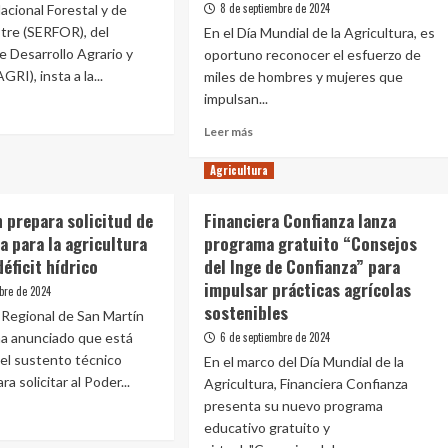
8 de septiembre de 2024
Nacional Forestal y de
Resiliente»
stre (SERFOR), del
En el Día Mundial de la Agricultura, es
que
e Desarrollo Agrario y
oportuno reconocer el esfuerzo de
restaurará
los
RI), insta a la...
miles de hombres y mujeres que
ecosistemas
impulsan...
andinos
Leer
en
Leer más
e
más
beneficio
FOR
sobre
de
Agricultura
a
Día
más
Mundial
61
 prepara solicitud de
Financiera Confianza lanza
de
mil
 para la agricultura
ación
programa gratuito “Consejos
la
peruanos
déficit hídrico
del Inge de Confianza” para
Agricultura:
ticas
tendencias,
impulsar prácticas agrícolas
bre de 2024
onsables
soluciones
sostenibles
 Regional de San Martín
y
ar
a anunciado que está
6 de septiembre de 2024
prácticas
ndios
sostenibles
el sustento técnico
En el marco del Día Mundial de la
stales
para
a solicitar al Poder...
Agricultura, Financiera Confianza
impulsar
presenta su nuevo programa
el
educativo gratuito y
sector