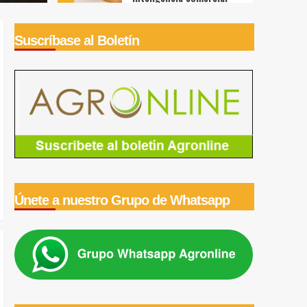
Agricultura
MIDAGRI: el
Suscríbase al Boletín
abastecimiento de
alimentos superó hoy las
5
7 mil toneladas en los
mercados mayoristas
Agricultura
Gobierno ordena
reorganizar Midagri:
reforma busca
1
fortalecer la rectoría del
agro
Agricultura
Ministro Vinelli Ruiz:
MIDAGRI impulsará la
Únete a nuestro Grupo de Whatsapp
transformación de la
2
agricultura familiar
Agricultura
Escasez de lluvia afectó
la cosecha actual de café
3