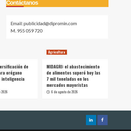
Contáctanos
Email: publicidad@dipromin.com
M. 955 059 720
Agricultura
ersificación de
MIDAGRI: el abastecimiento
ara orégano
de alimentos superó hoy las
 inteligencia
7 mil toneladas en los
mercados mayoristas
e 2026
6 de agosto de 2026
LinkedIn
Facebook