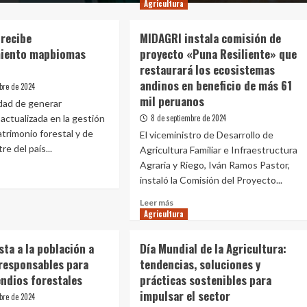
Agricultura
 recibe
MIDAGRI instala comisión de
miento mapbiomas
proyecto «Puna Resiliente» que
4
restaurará los ecosistemas
andinos en beneficio de más 61
bre de 2024
mil peruanos
idad de generar
actualizada en la gestión
8 de septiembre de 2024
atrimonio forestal y de
El viceministro de Desarrollo de
re del país...
Agricultura Familiar e Infraestructura
Agraria y Riego, Iván Ramos Pastor,
instaló la Comisión del Proyecto...
e
Leer
Leer más
Agricultura
más
FOR
sobre
be
MIDAGRI
ta a la población a
Día Mundial de la Agricultura:
nocimiento
instala
biomas
 responsables para
tendencias, soluciones y
comisión
ú
endios forestales
prácticas sostenibles para
de
4
proyecto
impulsar el sector
bre de 2024
«Puna