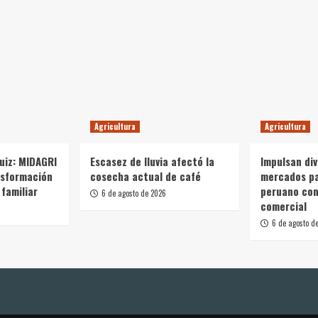
Agricultura
Agricultura
Ruiz: MIDAGRI
Escasez de lluvia afectó la
Impulsan div
nsformación
cosecha actual de café
mercados p
 familiar
peruano con
6 de agosto de 2026
comercial
6 de agosto d