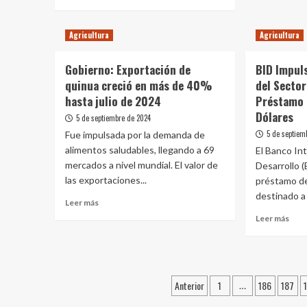
sobr
más
del
San
sobre
Perú
Mart
MIDAGRI:
Agricultura
Agricultura
prep
Perú
soli
cuenta
Gobierno: Exportación de
BID Impul
de
con
emer
quinua creció en más de 40%
más
del Sector
para
de
hasta julio de 2024
Préstamo 
la
350
Dólares
5 de septiembre de 2024
agri
variedades
debi
5 de septiem
Fue impulsada por la demanda de
de
al
ajíes
alimentos saludables, llegando a 69
El Banco In
défic
que
mercados a nivel mundial. El valor de
Desarrollo 
hídr
se
las exportaciones...
préstamo de
producen
destinado a 
en
Leer
Leer más
costa,
más
Leer
Leer más
sierra
sobre
más
y
Gobierno:
sobr
selva
Exportación
BID
de
Impu
Paginación
quinua
la
Anterior
1
186
187
…
creció
Prod
en