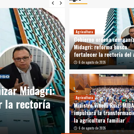
Agricultura
Gobierno ordena reorgani
Midagri: reforma busca
fortalecer la rectoría del
6 de agosto de 2026
Agricultura
izar Midagri:
Ministro Vinell
Agricultura
 la rectoría
impulsará la t
Ministro Vinelli Ruiz: MID
impulsará la transformaci
agricultura fam
la agricultura familiar
6 de agosto de 2026
6 de agosto de 2026