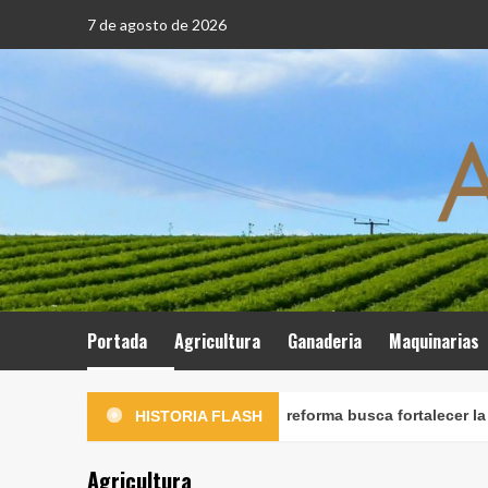
Saltar
7 de agosto de 2026
al
contenido
Portada
Agricultura
Ganaderia
Maquinarias
dena reorganizar Midagri: reforma busca fortalecer la rectoría de
HISTORIA FLASH
Agricultura