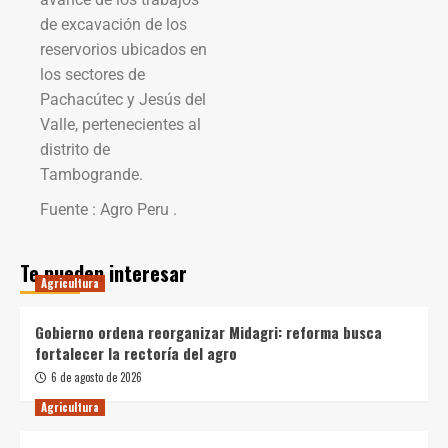
de excavación de los
reservorios ubicados en
los sectores de
Pachacútec y Jesús del
Valle, pertenecientes al
distrito de
Tambogrande.
Fuente : Agro Peru .
Te pueden interesar
Agricultura
Gobierno ordena reorganizar Midagri: reforma busca
fortalecer la rectoría del agro
6 de agosto de 2026
Agricultura