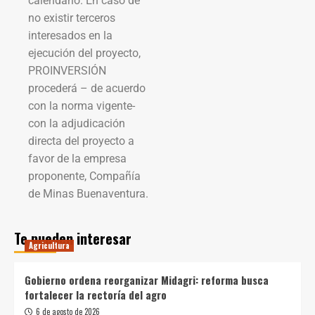
calendario. En caso de
no existir terceros
interesados en la
ejecución del proyecto,
PROINVERSIÓN
procederá – de acuerdo
con la norma vigente-
con la adjudicación
directa del proyecto a
favor de la empresa
proponente, Compañía
de Minas Buenaventura.
Te pueden interesar
Agricultura
Gobierno ordena reorganizar Midagri: reforma busca
fortalecer la rectoría del agro
6 de agosto de 2026