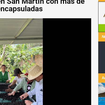
en San Martín con más de
 encapsuladas
Nu
A