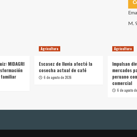
C
Ema
M. 
Agricultura
Agricultura
Ruiz: MIDAGRI
Escasez de lluvia afectó la
Impulsan div
nsformación
cosecha actual de café
mercados p
 familiar
peruano con
6 de agosto de 2026
comercial
6 de agosto d