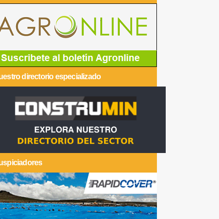
estro directorio especializado
uspiciadores