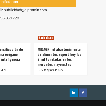
ontáctanos
il: publicidad@dipromin.com
955 059 720
Agricultura
ersificación de
MIDAGRI: el abastecimiento
ara orégano
de alimentos superó hoy las
 inteligencia
7 mil toneladas en los
mercados mayoristas
e 2026
6 de agosto de 2026