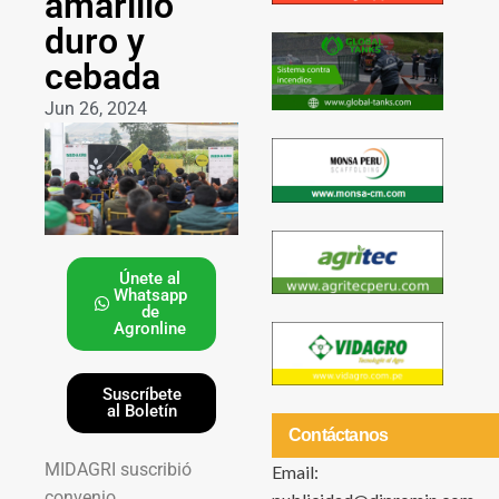
amarillo
duro y
cebada
Jun 26, 2024
Únete al
Whatsapp
de
Agronline
Suscríbete
al Boletín
Contáctanos
MIDAGRI suscribió
Email:
convenio