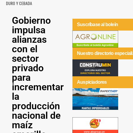
DURO Y CEBADA
Gobierno
Suscríbase al boleín
impulsa
alianzas
con el
Nuestro directorio especial
sector
privado
para
Auspiciadores
incrementar
la
producción
nacional de
maíz