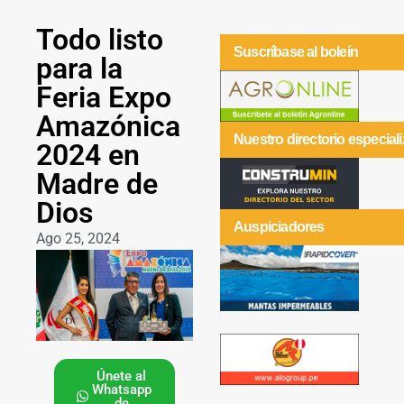
Todo listo
Suscríbase al boleín
para la
Feria Expo
Amazónica
Nuestro directorio especial
2024 en
Madre de
Dios
Auspiciadores
Ago 25, 2024
Únete al
Whatsapp
de