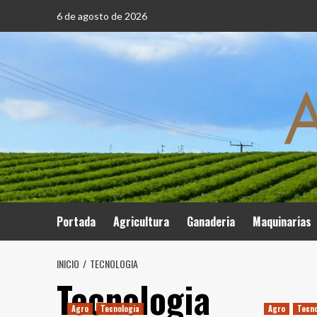
Saltar
6 de agosto de 2026
al
contenido
Portada
Agricultura
Ganaderia
Maquinarias
INICIO
TECNOLOGIA
Tecnologia
Agro
Tecnologia
Agro
Tecno