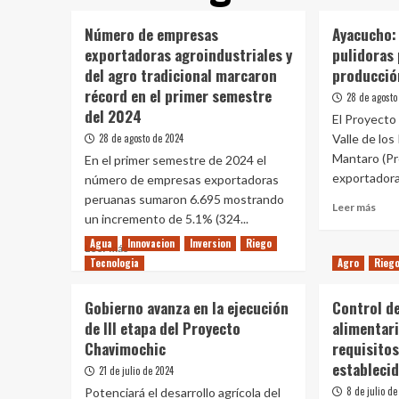
Número de empresas
Ayacucho:
exportadoras agroindustriales y
pulidoras 
del agro tradicional marcaron
producció
récord en el primer semestre
28 de agosto
del 2024
El Proyecto 
28 de agosto de 2024
Valle de los
Mantaro (Pr
En el primer semestre de 2024 el
exportadora
número de empresas exportadoras
peruanas sumaron 6.695 mostrando
Leer
Leer más
un incremento de 5.1% (324...
más
sobr
Agua
Innovacion
Inversion
Riego
Leer
Leer más
Ayac
Tecnologia
más
Agro
Rieg
Inst
sobre
máqu
Número
Gobierno avanza en la ejecución
Control de
puli
de
para
de III etapa del Proyecto
alimentari
empresas
fort
Chavimochic
requisitos
exportadoras
prod
agroindustriales
establecid
21 de julio de 2024
de
y
8 de julio de
cúr
Potenciará el desarrollo agrícola del
del