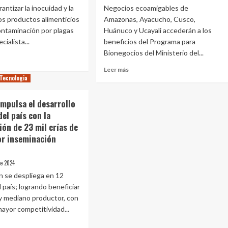
anual
antizar la inocuidad y la
Negocios ecoamigables de
los productos alimenticios
Amazonas, Ayacucho, Cusco,
contaminación por plagas
Huánuco y Ucayali accederán a los
cialista...
beneficios del Programa para
Bionegocios del Ministerio del...
Leer
Leer más
e
Tecnologia
más
rol
sobre
Minam:
mpulsa el desarrollo
as
Programa
el país con la
para
ón de 23 mil crías de
stria
Bionegocios
entaria
incorpora
or inseminación
a
ta
Amazonas,
de 2024
Ayacucho,
isitos
Cusco,
n se despliega en 12
Huánuco
 país; logrando beneficiar
dad
y
y mediano productor, con
blecidos
Ucayali
ayor competitividad...
al