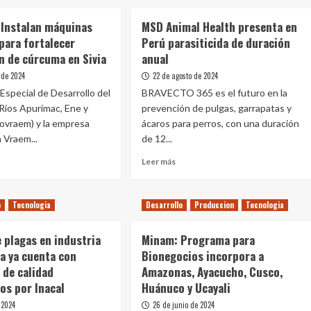
 Instalan máquinas
MSD Animal Health presenta en
para fortalecer
Perú parasiticida de duración
n de cúrcuma en Sivia
anual
 de 2024
22 de agosto de 2024
Especial de Desarrollo del
BRAVECTO 365 es el futuro en la
 Ríos Apurímac, Ene y
prevención de pulgas, garrapatas y
ovraem) y la empresa
ácaros para perros, con una duración
 Vraem...
de 12...
Leer
Leer más
más
e
sobre
ucho:
MSD
o
Tecnologia
Desarrollo
Produccion
Tecnologia
alan
Animal
inas
Health
 plagas en industria
Minam: Programa para
doras
presenta
en
a ya cuenta con
Bionegocios incorpora a
alecer
Perú
 de calidad
Amazonas, Ayacucho, Cusco,
ucción
parasiticida
os por Inacal
Huánuco y Ucayali
de
 2024
cuma
26 de junio de 2024
duración