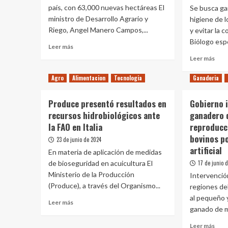
en
país, con 63,000 nuevas hectáreas El
Se busca gar
agro
Sivia
ministro de Desarrollo Agrario y
tradicional
higiene de 
marcaron
Riego, Angel Manero Campos,...
y evitar la 
récord
Biólogo espe
Leer
Leer más
en
más
Leer
el
Leer más
sobre
más
primer
Gobierno
sobr
semestre
Agro
Alimentacion
Tecnologia
Ganaderia
avanza
Cont
del
en
de
2024
Produce presentó resultados en
Gobierno i
la
plag
recursos hidrobiológicos ante
ejecución
ganadero d
en
de
la FAO en Italia
reproducci
indu
III
alim
bovinos p
23 de junio de 2024
etapa
ya
artificial
En materia de aplicación de medidas
del
cuen
Proyecto
de bioseguridad en acuicultura El
17 de junio 
con
Chavimochic
requ
Ministerio de la Producción
Intervenció
de
(Produce), a través del Organismo...
regiones del
cali
al pequeño 
Leer
esta
Leer más
ganado de m
más
por
sobre
Inac
Leer
Leer más